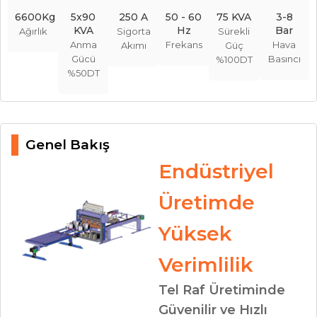
6600Kg
5x90
250 A
50 - 60
75 KVA
3-8
KVA
Hz
Bar
Ağırlık
Sigorta
Sürekli
Anma
Frekans
Hava
Akımı
Güç
Gücü
Basıncı
%100DT
%50DT
Genel Bakış
Endüstriyel
Üretimde
Yüksek
Verimlilik
Tel Raf Üretiminde
Güvenilir ve Hızlı