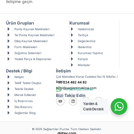
iletişime geçin.
Ürün Grupları
Kurumsal
Punta Kaynak Makineleri
Hakkımızda
Tel Punta Kaynak Makineleri
Tarihçe
Dikiş Kaynak Makineleri
Değerlerimiz
Form Makineleri
İlkelerimiz
Soğutma Sistemleri
Kurumsal Yapımız
Yedek Parça & Ekipmanlar
Kariyer
Markalar
Destek / Bilgi
İletişim
Çalı Mahallesi Kanal Caddesi No:15 Nilüfer /
İletişim
Bursa
+90 224 482 44 82
Teklif Talebi Oluştur
bilgi@saglammakina.com
WhatsApp Destek
Teknik Destek
Bizi Takip Edin
Merak Edilenler
İş Başvurusu
Yardım &
Staj Başvuru
Canlı Destek
Sağlamlar Blog
© 2025 Sağlamlar Punta. Tüm Hakları Saklıdır.
dijitay.com