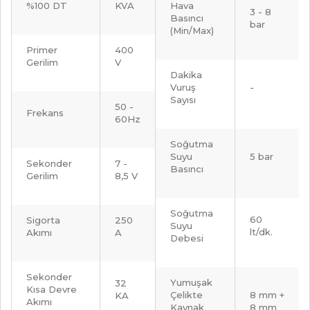
%100 DT
KVA
Hava
3 - 8
Basıncı
bar
(Min/Max)
Primer
400
Gerilim
V
Dakika
Vuruş
-
Sayısı
50 -
Frekans
60Hz
Soğutma
Suyu
5 bar
Sekonder
7 -
Basıncı
Gerilim
8,5 V
Soğutma
60
Sigorta
250
Suyu
lt/dk.
Akımı
A
Debesi
Sekonder
Yumuşak
32
Kısa Devre
Çelikte
8 mm +
KA
Akımı
Kaynak
8 mm