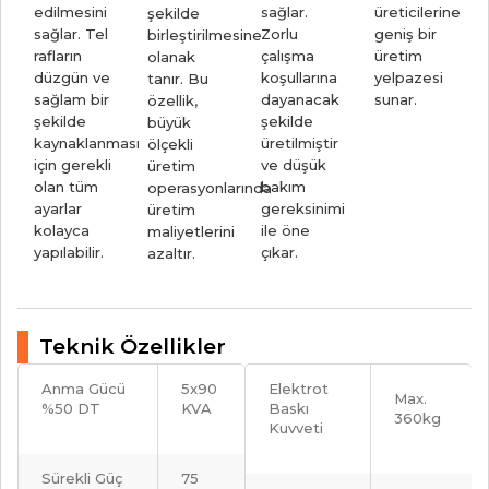
edilmesini
sağlar.
üreticilerine
şekilde
sağlar. Tel
Zorlu
geniş bir
birleştirilmesine
rafların
çalışma
üretim
olanak
düzgün ve
koşullarına
yelpazesi
tanır. Bu
sağlam bir
dayanacak
sunar.
özellik,
şekilde
şekilde
büyük
kaynaklanması
üretilmiştir
ölçekli
için gerekli
ve düşük
üretim
olan tüm
bakım
operasyonlarında
ayarlar
gereksinimi
üretim
kolayca
ile öne
maliyetlerini
yapılabilir.
çıkar.
azaltır.
Teknik Özellikler
Anma Gücü
5x90
Elektrot
Max.
%50 DT
KVA
Baskı
360kg
Kuvveti
Sürekli Güç
75