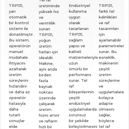
TRP131,
Endüstriyel
TRP131,
üretiminde
yarı
kullanıma
farklı tel
yüksek hız
otomatik
uygun
kalınlıkları
ve
bir kontrol
olarak
ve raf
verimlilik
sistemi ile
tasarlanan
tasarımları
sunan
donatılmıştır.
TRP131,
için
TRP131,
Bu sistem,
sağlam
ayarlanabilir
yoğun
operatörün
yapısı ve
parametreler
üretim
manuel
kaliteli
sunar. Bu
hatları için
müdahale
malzemeleriyle
esneklik,
idealdir.
ihtiyacını
uzun
makinenin
Makine,
azaltarak
ömürlü bir
çeşitli
aynı anda
üretim
performans
üretim
birden
süreçlerini
sunar. Tel
süreçlerine
fazla
hızlandırır
raf
ve
kaynak
ve daha az
bileşenlerinin
uygulamalara
noktası
operatör
çeşitli
kolayca
üzerinde
hatasıyla
endüstriyel
adapte
çalışarak
daha
uygulamalarda
olmasını
üretim
tutarlı
sorunsuz
sağlar,
hızını artırır
sonuçlar
bir şekilde
böylece
ve rafların
elde
birleştirilmesini
tel raf
hızlı bir