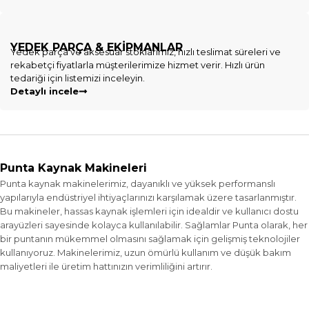
YEDEK PARÇA & EKIPMANLAR
Yedek parça ve aksesuar stoklarımız, hızlı teslimat süreleri ve
rekabetçi fiyatlarla müşterilerimize hizmet verir. Hızlı ürün
tedariği için listemizi inceleyin.
Detaylı incele
Punta Kaynak Makineleri
Punta kaynak makinelerimiz, dayanıklı ve yüksek performanslı
yapılarıyla endüstriyel ihtiyaçlarınızı karşılamak üzere tasarlanmıştır.
Bu makineler, hassas kaynak işlemleri için idealdir ve kullanıcı dostu
arayüzleri sayesinde kolayca kullanılabilir. Sağlamlar Punta olarak, her
bir puntanın mükemmel olmasını sağlamak için gelişmiş teknolojiler
kullanıyoruz. Makinelerimiz, uzun ömürlü kullanım ve düşük bakım
maliyetleri ile üretim hattınızın verimliliğini artırır.