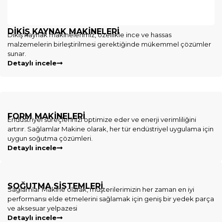
DIKIŞ KAYNAK MAKINELERI
Dikiş kaynak makinelerimiz, özellikle ince ve hassas
malzemelerin birleştirilmesi gerektiğinde mükemmel çözümler
sunar.
Detaylı incele
FORM MAKINELERI
Endüstriyel süreçlerinizi optimize eder ve enerji verimliliğini
artırır. Sağlamlar Makine olarak, her tür endüstriyel uygulama için
uygun soğutma çözümleri.
Detaylı incele
SOĞUTMA SISTEMLERI
Sağlamlar Makine olarak, müşterilerimizin her zaman en iyi
performansı elde etmelerini sağlamak için geniş bir yedek parça
ve aksesuar yelpazesi
Detaylı incele