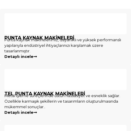
PUNTA KAYNAK MAKINELERI
Punta kaynak makinelerimiz, dayanıklı ve yüksek performanslı
yapılarıyla endüstriyel ihtiyaçlarınızı karşılamak üzere
tasarlanmıştır.
Detaylı incele
TEL PUNTA KAYNAK MAKİNELERİ
Metal işleme süreçlerinde üstün hassasiyet ve esneklik sağlar.
Özellikle karmaşık şekillerin ve tasarımların oluşturulmasında
mükemmel sonuçlar..
Detaylı incele