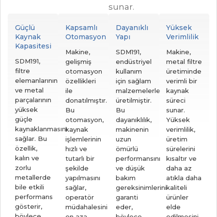
sunar.
Güçlü
Kapsamlı
Dayanıklı
Yüksek
Kaynak
Otomasyon
Yapı
Verimlilik
Kapasitesi
Makine,
SDM191,
Makine,
SDM191,
gelişmiş
endüstriyel
metal filtre
filtre
otomasyon
kullanım
üretiminde
elemanlarının
özellikleri
için sağlam
verimli bir
ve metal
ile
malzemelerle
kaynak
parçalarının
donatılmıştır.
üretilmiştir.
süreci
yüksek
Bu
Bu
sunar.
güçle
otomasyon,
dayanıklılık,
Yüksek
kaynaklanmasını
kaynak
makinenin
verimlilik,
sağlar. Bu
işlemlerinin
uzun
üretim
özellik,
hızlı ve
ömürlü
sürelerini
kalın ve
tutarlı bir
performansını
kısaltır ve
zorlu
şekilde
ve düşük
daha az
metallerde
yapılmasını
bakım
atıkla daha
bile etkili
sağlar,
gereksinimlerini
kaliteli
performans
operatör
garanti
ürünler
gösterir,
müdahalesini
eder,
elde
böylece
en aza
böylece
edilmesini