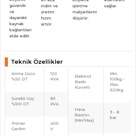
güvenilir
indirir ve
işletme
sağlar.
ve
üretim
maliyetlerini
dayanıklı
hızını
düşürür.
kaynak
artırır.
bağlantıları
elde edilir.
Teknik Özellikler
Anma Gücü
120
Min.
Elektrot
%50 DT
KVA
100kg -
Baskı
Max.
Kuvveti
620kg
Sürekli Güç
85
%100 DT
KVA
Hava
3 - 8
Basıncı
bar
(Min/Max)
Primer
400
Gerilim
V