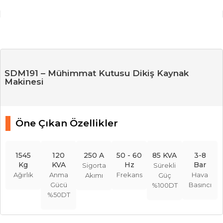
SDM191 – Mühimmat Kutusu Dikiş Kaynak
Makinesi
Öne Çıkan Özellikler
1545
120
250 A
50 - 60
85 KVA
3-8
Kg
KVA
Hz
Bar
Sigorta
Sürekli
Ağırlık
Anma
Frekans
Hava
Akımı
Güç
Gücü
Basıncı
%100DT
%50DT