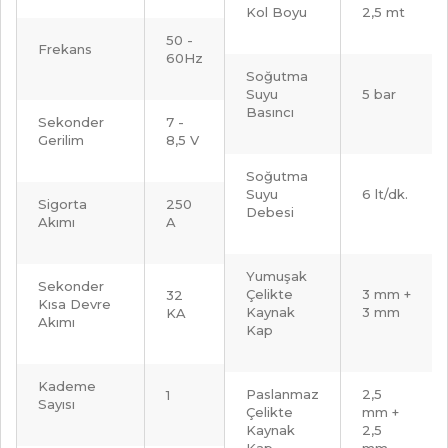
Kol Boyu
2,5 mt
50 -
Frekans
60Hz
Soğutma
Suyu
5 bar
Basıncı
Sekonder
7 -
Gerilim
8,5 V
Soğutma
Suyu
6 lt/dk.
Sigorta
250
Debesi
Akımı
A
Yumuşak
Sekonder
Çelikte
3 mm +
32
Kısa Devre
Kaynak
3 mm
KA
Akımı
Kap
Kademe
Paslanmaz
2,5
1
Sayısı
Çelikte
mm +
Kaynak
2,5